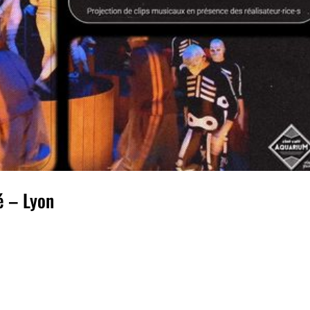
é – Lyon
 Lyon MERCREDI 1ER MARS 2023 20h30 Projection
éalisateur-rice-s Aquarium Ciné-Café 10 rue