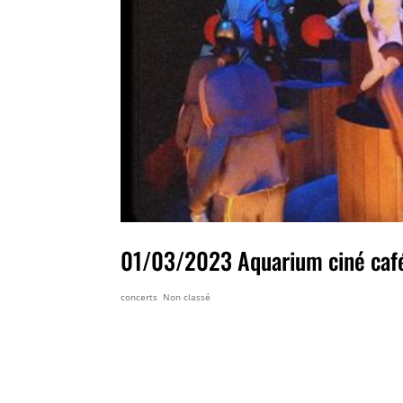
01/03/2023 Aquarium ciné caf
concerts
,
Non classé
01/03/2023 Aquarium ciné café –
clips musicaux en présence des r