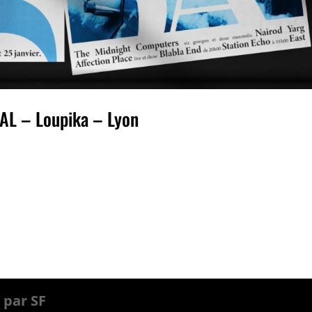
L – Loupika – Lyon
 Loupika – Lyon MERCREDI 25 janvier 2023 20h
Le Loupika 47 Quai Rambaud, 69002 Lyon ...
 par SF