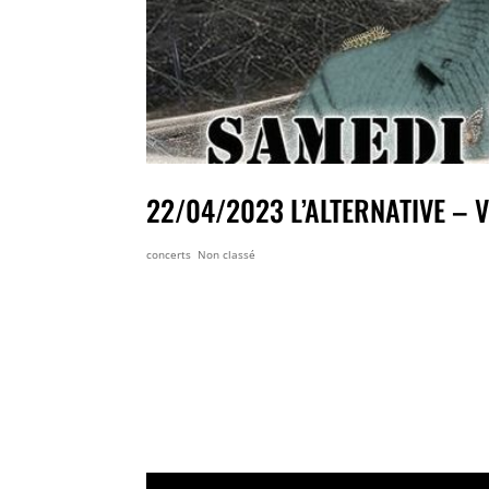
22/04/2023 L’ALTERNATIVE – 
concerts
,
Non classé
22/04/2023 L’ALTERNATIVE – VIN
19h00 Miam miam et Glou glou c
route de Sarcey69490 CINDRY SUR