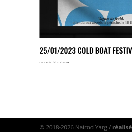
25/01/2023 COLD BOAT FESTIVA
concerts
,
Non classé
25/01/2023 COLD BOAT FESTIVAL –
avec Blabla End et East. Péniche 
© 2018-2026 Nairod Yarg /
réalisé