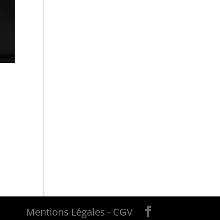
30
Mentions Légales
- CGV