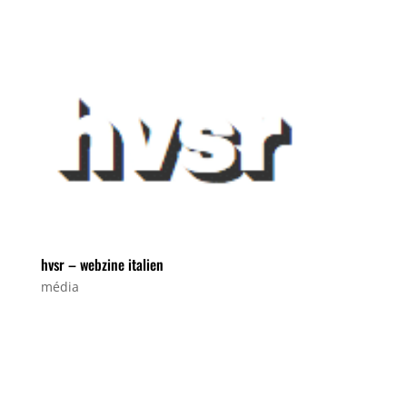
Darkroom magazine...
hvsr – webzine italien
média
Chronique sur le webzine italien
HVSR...