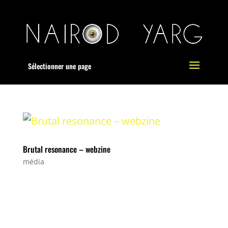
Sélectionner une page
Brutal resonance – webzine
média
Le webzine Brutal resonance annonce
notre album :
http://brutalresonance.com/news/fren