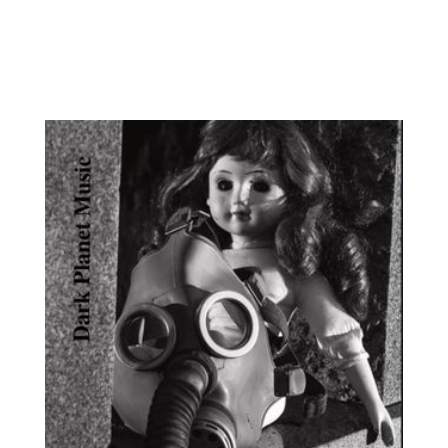
ch-post-punk-band-nairod-yarg-
releases-self-titled-debut-album/...