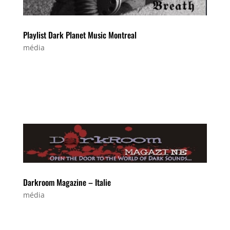
Playlist Dark Planet Music Montreal
média
« the Rhum & me » sur la playlist de
Black Planet Music à Montréal...
Darkroom Magazine – Italie
média
Chronique sur le webzine italien